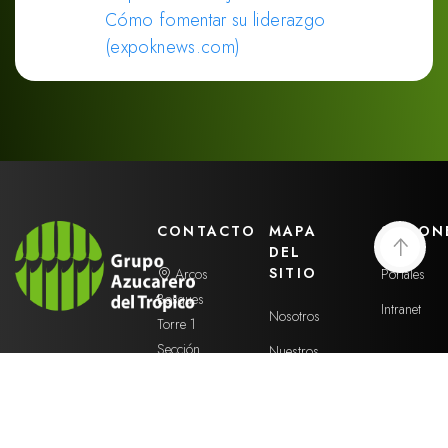
Cómo fomentar su liderazgo
(expoknews.com)
CONTACTO
MAPA
SESION
DEL
SITIO
Arcos
Portales
Bosques
Intranet
Nosotros
Torre 1
Sección
Nuestros
Poniente,
Ingenios
Paseo de
Unidades
los
de